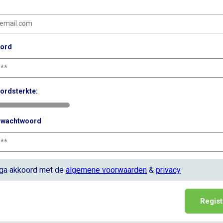
ord
ordsterkte:
g wachtwoord
 ga akkoord met de
algemene voorwaarden
&
privacy
Regist