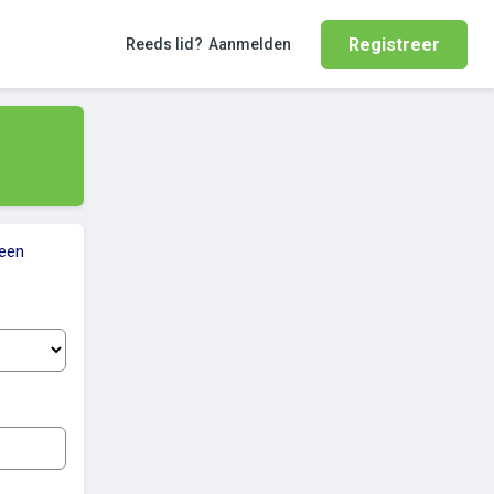
Registreer
Reeds lid?
Aanmelden
 een